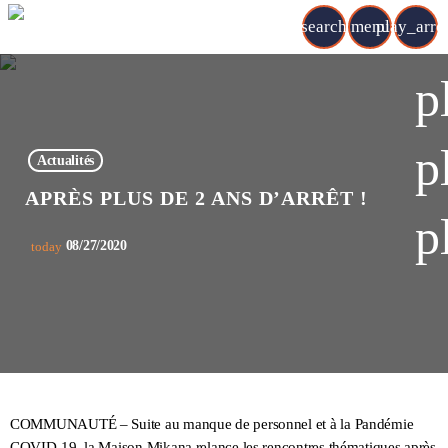
search
menu
play_arr
p
p
Actualités
APRÈS PLUS DE 2 ANS D’ARRÊT !
p
08/27/2020
today
COMMUNAUTÉ – Suite au manque de personnel et à la Pandémie
COVID-19, la Maison Mikana relance les rencontres thématiques après