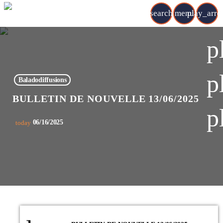
search
menu
play_arr
p
p
Baladodiffusions
BULLETIN DE NOUVELLE 13/06/2025
p
06/16/2025
today