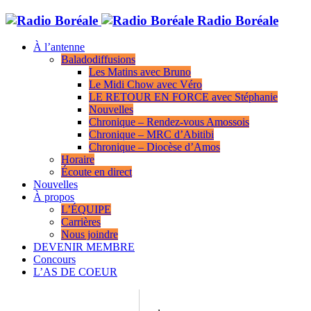
Radio Boréale
À l’antenne
Baladodiffusions
Les Matins avec Bruno
Le Midi Chow avec Véro
LE RETOUR EN FORCE avec Stéphanie
Nouvelles
Chronique – Rendez-vous Amossois
Chronique – MRC d’Abitibi
Chronique – Diocèse d’Amos
Horaire
Écoute en direct
Nouvelles
À propos
L’ÉQUIPE
Carrières
Nous joindre
DEVENIR MEMBRE
Concours
L’AS DE COEUR