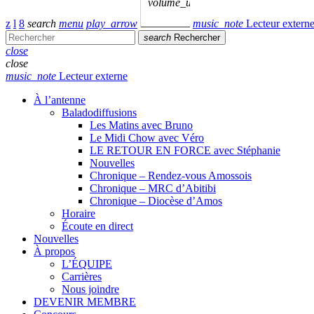
volume_up
search
menu
play_arrow
music_note
Lecteur extern
search
Rechercher
close
close
music_note
Lecteur externe
À l’antenne
Baladodiffusions
Les Matins avec Bruno
Le Midi Chow avec Véro
LE RETOUR EN FORCE avec Stéphanie
Nouvelles
Chronique – Rendez-vous Amossois
Chronique – MRC d’Abitibi
Chronique – Diocèse d’Amos
Horaire
Écoute en direct
Nouvelles
À propos
L’ÉQUIPE
Carrières
Nous joindre
DEVENIR MEMBRE