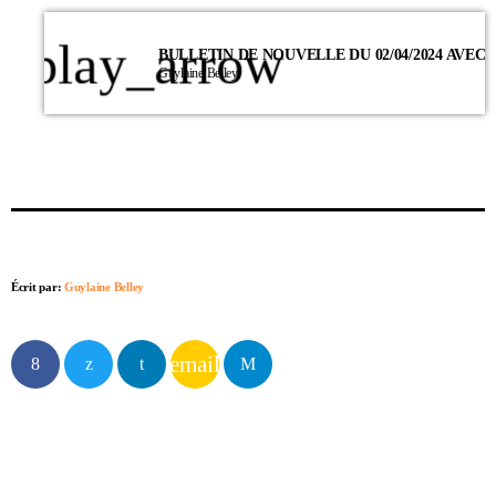
play_arrow
Guylaine Belley
Écrit par:
Guylaine Belley
email