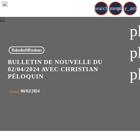
search
menu
play_arr
p
p
Baladodiffusions
BULLETIN DE NOUVELLE DU
p
02/04/2024 AVEC CHRISTIAN
PÉLOQUIN
04/02/2024
today