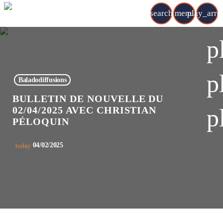
search
menu
play_arr
p
p
Baladodiffusions
BULLETIN DE NOUVELLE DU
p
02/04/2025 AVEC CHRISTIAN
PÉLOQUIN
04/02/2025
today