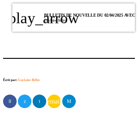
play_arrow
Guylaine Belley
Écrit par:
Guylaine Belley
email