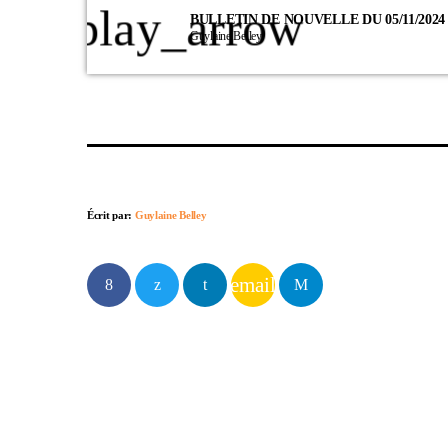
play_arrow
BULLETIN DE NOUVELLE DU 05/11/202
Guylaine Belley
Écrit par:
Guylaine Belley
email