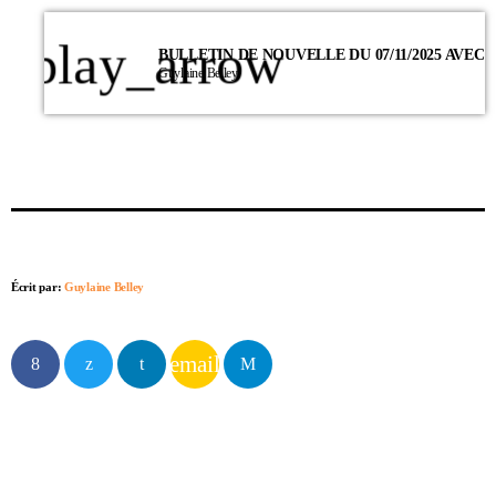
play_arrow
Guylaine Belley
Écrit par:
Guylaine Belley
email