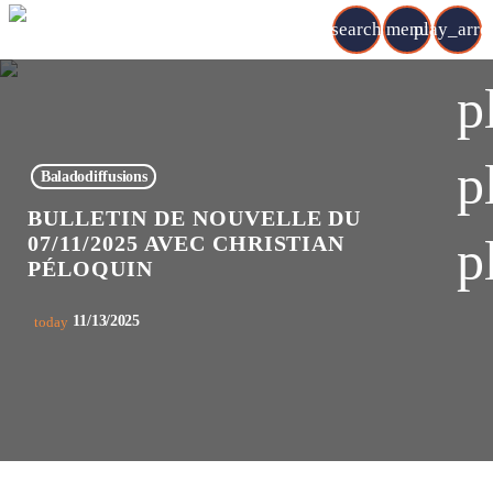
search
menu
play_arr
p
p
Baladodiffusions
BULLETIN DE NOUVELLE DU
p
07/11/2025 AVEC CHRISTIAN
PÉLOQUIN
11/13/2025
today