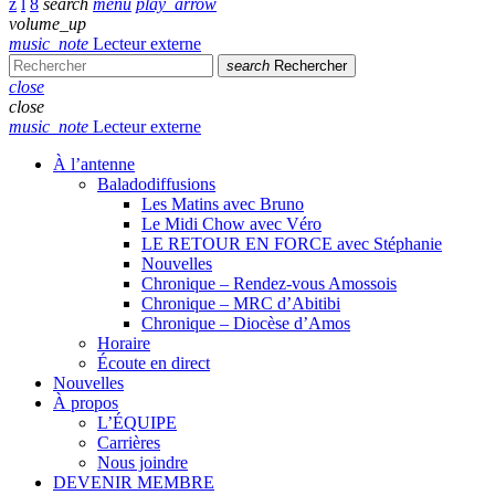
search
menu
play_arrow
volume_up
music_note
Lecteur externe
search
Rechercher
close
close
music_note
Lecteur externe
À l’antenne
Baladodiffusions
Les Matins avec Bruno
Le Midi Chow avec Véro
LE RETOUR EN FORCE avec Stéphanie
Nouvelles
Chronique – Rendez-vous Amossois
Chronique – MRC d’Abitibi
Chronique – Diocèse d’Amos
Horaire
Écoute en direct
Nouvelles
À propos
L’ÉQUIPE
Carrières
Nous joindre
DEVENIR MEMBRE