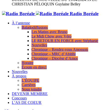
CHRISTIAN PÉLOQUIN
Guylaine Belley
Radio Boréale
À l’antenne
Baladodiffusions
Les Matins avec Bruno
Le Midi Chow avec Véro
LE RETOUR EN FORCE avec Stéphanie
Nouvelles
Chronique – Rendez-vous Amossois
Chronique – MRC d’Abitibi
Chronique – Diocèse d’Amos
Horaire
Écoute en direct
Nouvelles
À propos
L’ÉQUIPE
Carrières
Nous joindre
DEVENIR MEMBRE
Concours
L’AS DE COEUR