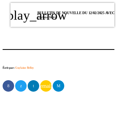
play_arrow
Guylaine Belley
Écrit par:
Guylaine Belley
email