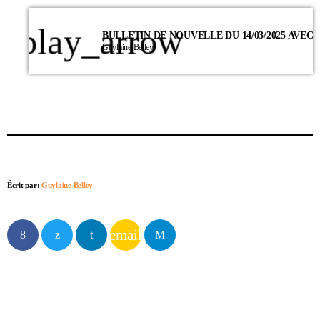
play_arrow
Guylaine Belley
Écrit par:
Guylaine Belley
email