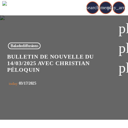
search
menu
play_arr
p
p
Baladodiffusions
BULLETIN DE NOUVELLE DU
p
14/03/2025 AVEC CHRISTIAN
PÉLOQUIN
03/17/2025
today