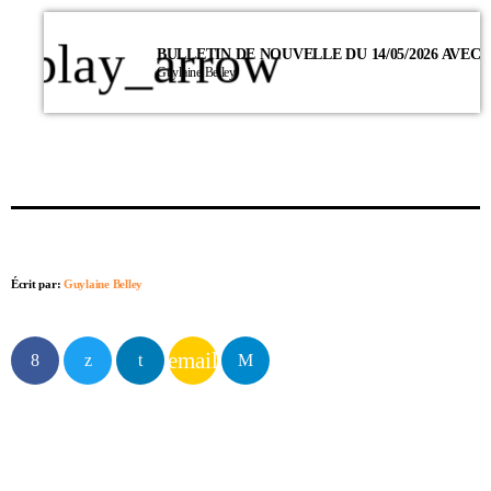
play_arrow
Guylaine Belley
Écrit par:
Guylaine Belley
email