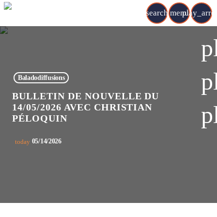
search
menu
play_arr
p
p
Baladodiffusions
BULLETIN DE NOUVELLE DU
p
14/05/2026 AVEC CHRISTIAN
PÉLOQUIN
05/14/2026
today