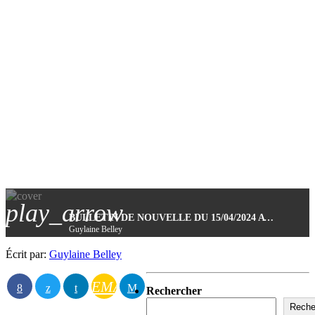
play_arrow
BULLETIN DE NOUVELLE DU 15/04/2024 AVEC CHRISTIAN PÉLOQUIN
Guylaine Belley
Écrit par:
Guylaine Belley
EMAIL
Rechercher
Reche