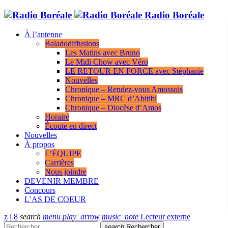
Radio Boréale
À l’antenne
Baladodiffusions
Les Matins avec Bruno
Le Midi Chow avec Véro
LE RETOUR EN FORCE avec Stéphanie
Nouvelles
Chronique – Rendez-vous Amossois
Chronique – MRC d’Abitibi
Chronique – Diocèse d’Amos
Horaire
Écoute en direct
Nouvelles
À propos
L’ÉQUIPE
Carrières
Nous joindre
DEVENIR MEMBRE
Concours
L’AS DE COEUR
search
menu
play_arrow
music_note
Lecteur externe
search
Rechercher