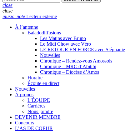
close
close
music_note
Lecteur externe
À l’antenne
Baladodiffusions
Les Matins avec Bruno
Le Midi Chow avec Véro
LE RETOUR EN FORCE avec Stéphanie
Nouvelles
Chronique – Rendez-vous Amossois
Chronique – MRC d’Abitibi
Chronique – Diocèse d’Amos
Horaire
Écoute en direct
Nouvelles
À propos
L’ÉQUIPE
Carrières
Nous joindre
DEVENIR MEMBRE
Concours
L’AS DE COEUR