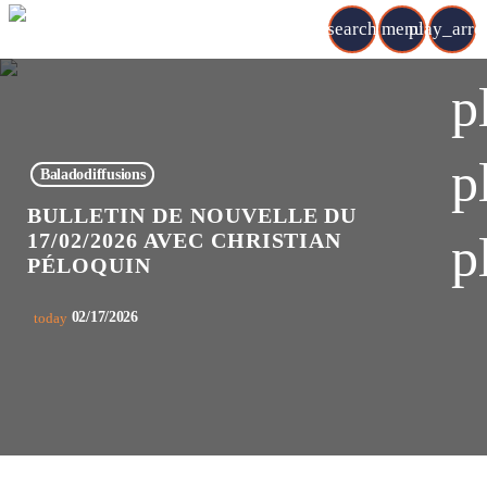
search
menu
play_arr
p
p
Baladodiffusions
BULLETIN DE NOUVELLE DU
p
17/02/2026 AVEC CHRISTIAN
PÉLOQUIN
02/17/2026
today