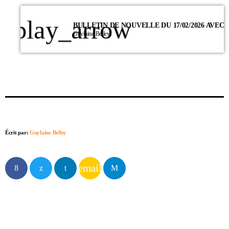
play_arrow
Guylaine Belley
Écrit par:
Guylaine Belley
email