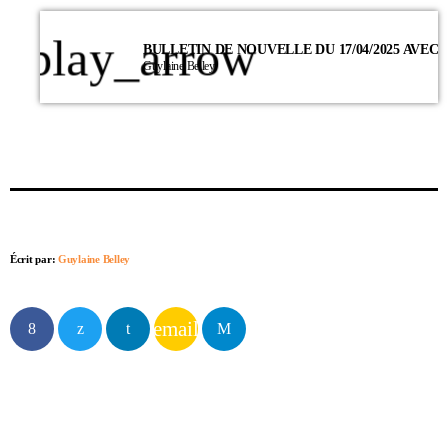
play_arrow
Guylaine Belley
Écrit par:
Guylaine Belley
email