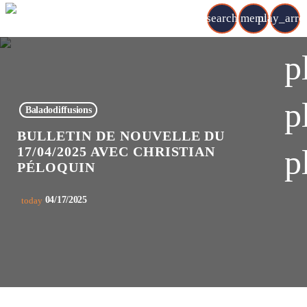
search
menu
play_arr
p
p
Baladodiffusions
BULLETIN DE NOUVELLE DU
p
17/04/2025 AVEC CHRISTIAN
PÉLOQUIN
04/17/2025
today