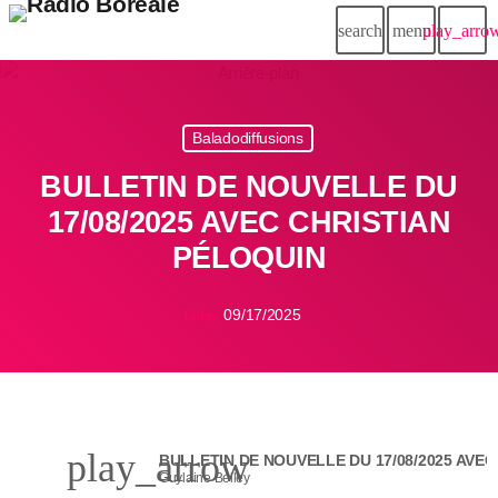
search
menu
play_arro
Baladodiffusions
BULLETIN DE NOUVELLE DU
17/08/2025 AVEC CHRISTIAN
PÉLOQUIN
09/17/2025
today
play_arrow
Guylaine Belley