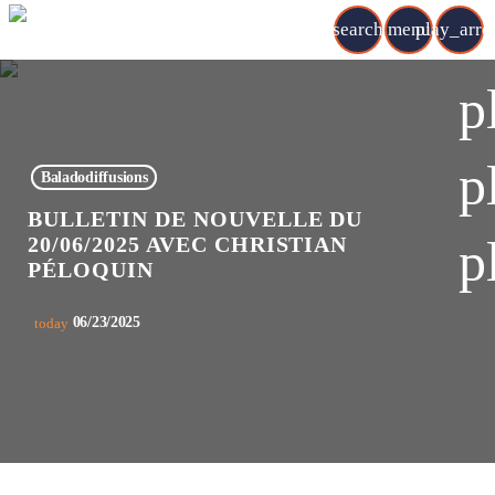
search
menu
play_arr
p
p
Baladodiffusions
BULLETIN DE NOUVELLE DU
p
20/06/2025 AVEC CHRISTIAN
PÉLOQUIN
06/23/2025
today