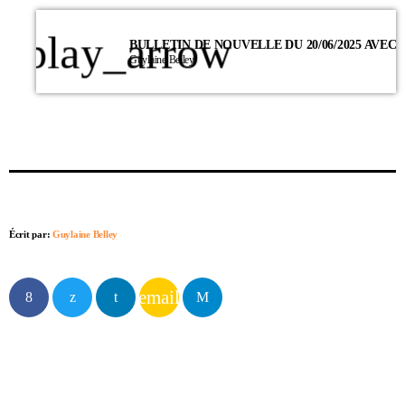
play_arrow
Guylaine Belley
Écrit par:
Guylaine Belley
email