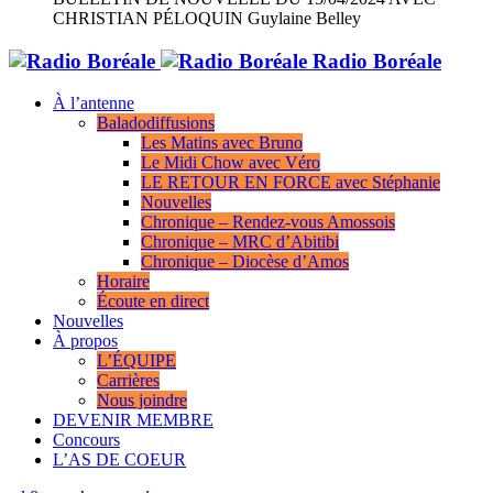
CHRISTIAN PÉLOQUIN
Guylaine Belley
Radio Boréale
À l’antenne
Baladodiffusions
Les Matins avec Bruno
Le Midi Chow avec Véro
LE RETOUR EN FORCE avec Stéphanie
Nouvelles
Chronique – Rendez-vous Amossois
Chronique – MRC d’Abitibi
Chronique – Diocèse d’Amos
Horaire
Écoute en direct
Nouvelles
À propos
L’ÉQUIPE
Carrières
Nous joindre
DEVENIR MEMBRE
Concours
L’AS DE COEUR