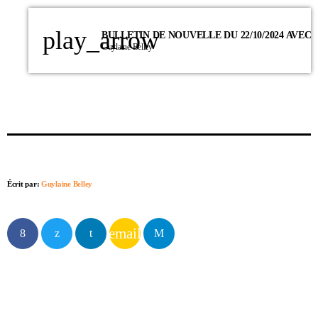
play_arrow
Guylaine Belley
Écrit par:
Guylaine Belley
email