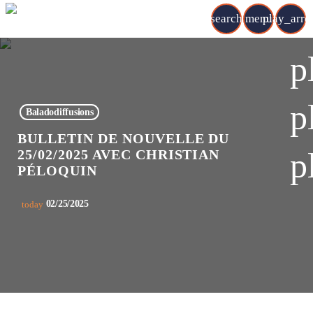
search
menu
play_arr
p
p
Baladodiffusions
BULLETIN DE NOUVELLE DU
p
25/02/2025 AVEC CHRISTIAN
PÉLOQUIN
02/25/2025
today