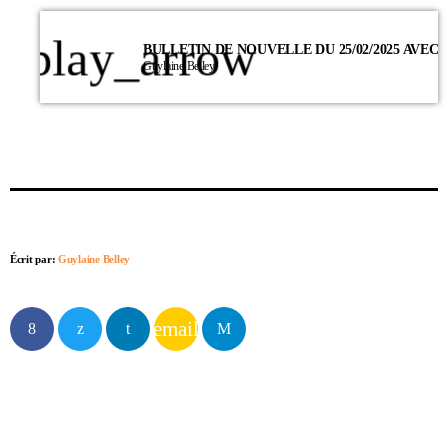
play_arrow
Guylaine Belley
Écrit par:
Guylaine Belley
email