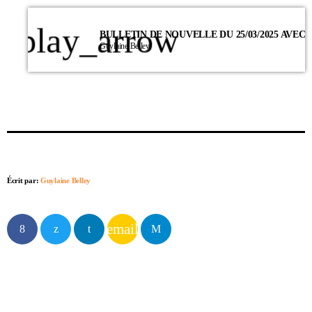
play_arrow
Guylaine Belley
Écrit par:
Guylaine Belley
email