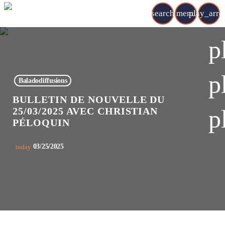
search
menu
play_arr
p
p
Baladodiffusions
BULLETIN DE NOUVELLE DU
p
25/03/2025 AVEC CHRISTIAN
PÉLOQUIN
03/25/2025
today