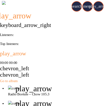
search
menu
play_arr
lay_arrow
keyboard_arrow_right
Listeners:
Top listeners:
play_arrow
00:00
00:00
chevron_left
chevron_left
Go to album
play_arrow
Radio Boréale – Chow 105.3
play_arrow