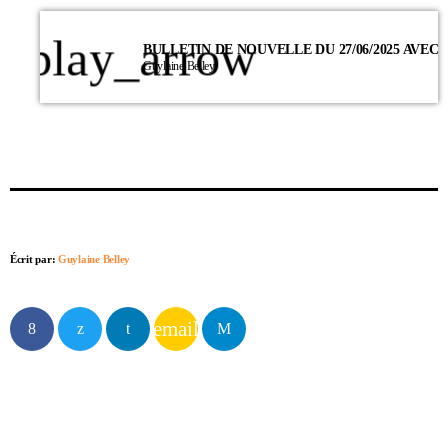
play_arrow
Guylaine Belley
Écrit par:
Guylaine Belley
email