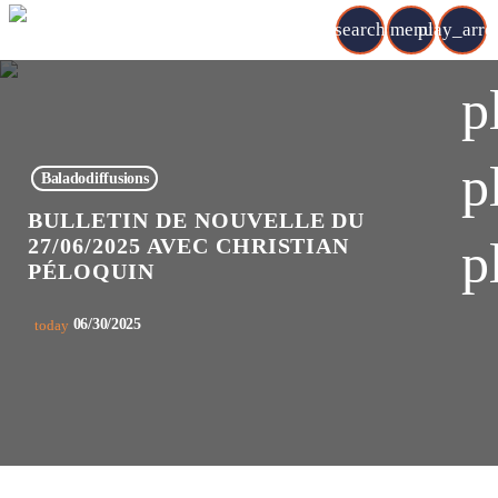
search
menu
play_arr
p
p
Baladodiffusions
BULLETIN DE NOUVELLE DU
p
27/06/2025 AVEC CHRISTIAN
PÉLOQUIN
06/30/2025
today