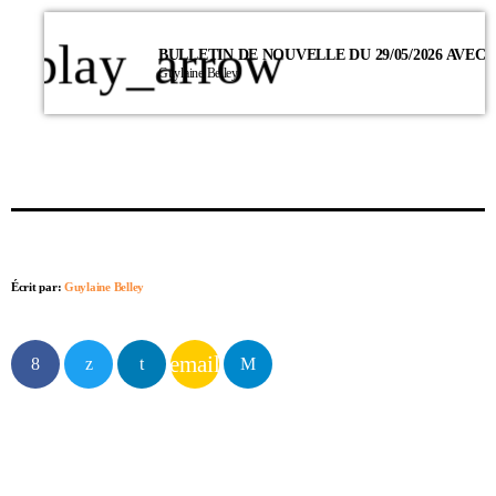
play_arrow
Guylaine Belley
Écrit par:
Guylaine Belley
email