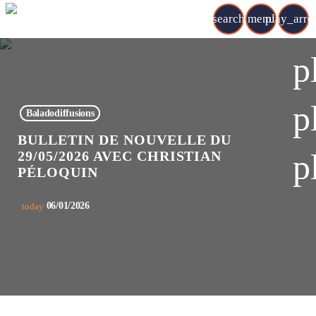
search
menu
play_arr
p
p
Baladodiffusions
BULLETIN DE NOUVELLE DU
p
29/05/2026 AVEC CHRISTIAN
PÉLOQUIN
06/01/2026
today