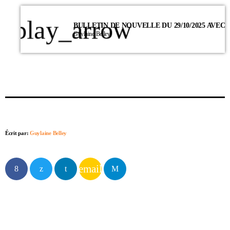
play_arrow
Guylaine Belley
Écrit par:
Guylaine Belley
email