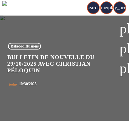
search
menu
play_arr
p
p
Baladodiffusions
BULLETIN DE NOUVELLE DU
p
29/10/2025 AVEC CHRISTIAN
PÉLOQUIN
10/30/2025
today