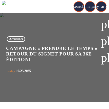
search
menu
play_arr
p
p
Actualités
CAMPAGNE « PRENDRE LE TEMPS »
p
RETOUR DU SIGNET POUR SA 36E
ÉDITION!
10/23/2025
today