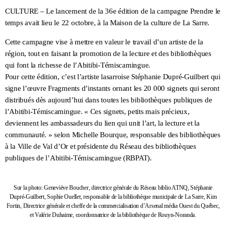
CULTURE – Le lancement de la 36e édition de la campagne Prendre le
temps avait lieu le 22 octobre, à la Maison de la culture de La Sarre.
Cette campagne vise à mettre en valeur le travail d’un artiste de la
région, tout en faisant la promotion de la lecture et des bibliothèques
qui font la richesse de l’Abitibi-Témiscamingue.
Pour cette édition, c’est l’artiste lasarroise Stéphanie Dupré-Guilbert qui
signe l’œuvre Fragments d’instants ornant les 20 000 signets qui seront
distribués dès aujourd’hui dans toutes les bibliothèques publiques de
l’Abitibi-Témiscamingue. « Ces signets, petits mais précieux,
deviennent les ambassadeurs du lien qui unit l’art, la lecture et la
communauté. » selon Michelle Bourque, responsable des bibliothèques
à la Ville de Val d’Or et présidente du Réseau des bibliothèques
publiques de l’Abitibi-Témiscamingue (RBPAT).
Sur la photo: Geneviève Boucher, directrice générale du Réseau biblio ATNQ, Stéphanie
Dupré-Guilbert, Sophie Ouellet, responsable de la bibliothèque municipale de La Sarre, Kim
Fortin, Directrice générale et cheffe de la commercialisation d’Arsenal média Ouest du Québec,
et Valérie Duhaime, coordonnatrice de la bibliothèque de Rouyn-Noranda.