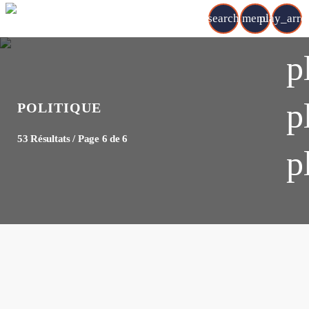
search
menu
play_arr
p
p
POLITIQUE
53 Résultats / Page 6 de 6
p