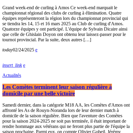
Grand week-end de curling à Amos Ce week-end marquait le
championnat régional des clubs de curling à élimination. Quatre
équipes représenteront la région lors du championnat provincial qui
se tiendra les 14, 15 et 16 mars 2025 au Club de curling d'Amos.
Quatorze équipes y ont participé. L'équipe de Sylvain Dicaire ainsi
que celle de Ghislain Doyon ont obtenu leur laissez-passer pour le
tournoi provincial. Par la suite, deux autres […]
today
02/24/2025
insert_link
Actualités
Les Comètes terminent leur saison régulière à
domicile par une belle victoire
Samedi dernier, dans la catégorie M18 AA, les Comètes d'Amos ont
affronté les As de Rouyn-Noranda lors de leur dernier match à
domicile de la saison régulière. Bien que l'aventure des Comètes
pour la saison 2024-2025 ne soit pas terminée, il était important de
rendre hommage aux vétérans qui ne feront plus partie de l'équipe la
saison prochaine. Parmi eux, on compte Olivier Gobeil, Jérémy