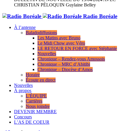
CHRISTIAN PÉLOQUIN
Guylaine Belley
Radio Boréale
À l’antenne
Baladodiffusions
Les Matins avec Bruno
Le Midi Chow avec Véro
LE RETOUR EN FORCE avec Stéphanie
Nouvelles
Chronique – Rendez-vous Amossois
Chronique – MRC d’Abitibi
Chronique – Diocèse d’Amos
Horaire
Écoute en direct
Nouvelles
À propos
L’ÉQUIPE
Carrières
Nous joindre
DEVENIR MEMBRE
Concours
L’AS DE COEUR