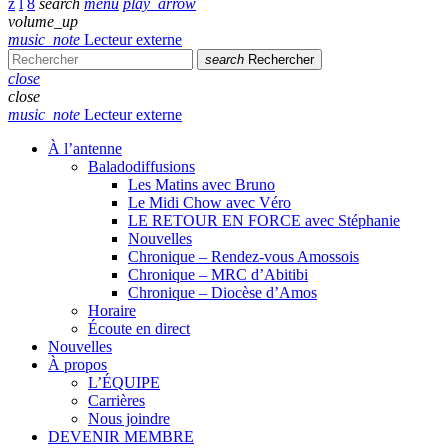
search
menu
play_arrow
volume_up
music_note
Lecteur externe
search
Rechercher
close
close
music_note
Lecteur externe
À l’antenne
Baladodiffusions
Les Matins avec Bruno
Le Midi Chow avec Véro
LE RETOUR EN FORCE avec Stéphanie
Nouvelles
Chronique – Rendez-vous Amossois
Chronique – MRC d’Abitibi
Chronique – Diocèse d’Amos
Horaire
Écoute en direct
Nouvelles
À propos
L’ÉQUIPE
Carrières
Nous joindre
DEVENIR MEMBRE