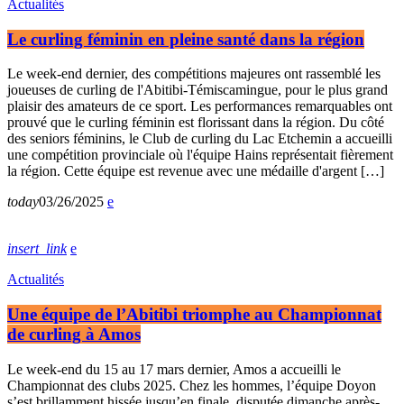
Actualités
Le curling féminin en pleine santé dans la région
Le week-end dernier, des compétitions majeures ont rassemblé les
joueuses de curling de l'Abitibi-Témiscamingue, pour le plus grand
plaisir des amateurs de ce sport. Les performances remarquables ont
prouvé que le curling féminin est florissant dans la région. Du côté
des seniors féminins, le Club de curling du Lac Etchemin a accueilli
une compétition provinciale où l'équipe Hains représentait fièrement
la région. Cette équipe est revenue avec une médaille d'argent […]
today
03/26/2025
insert_link
Actualités
Une équipe de l’Abitibi triomphe au Championnat
de curling à Amos
Le week-end du 15 au 17 mars dernier, Amos a accueilli le
Championnat des clubs 2025. Chez les hommes, l’équipe Doyon
s’est brillamment hissée jusqu’en finale, disputée dimanche après-