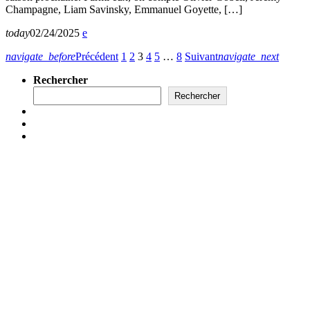
Champagne, Liam Savinsky, Emmanuel Goyette, […]
today
02/24/2025
navigate_before
Précédent
1
2
3
4
5
…
8
Suivant
navigate_next
Rechercher
Rechercher