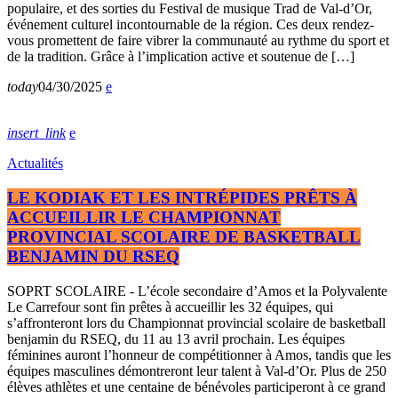
populaire, et des sorties du Festival de musique Trad de Val-d’Or,
événement culturel incontournable de la région. Ces deux rendez-
vous promettent de faire vibrer la communauté au rythme du sport et
de la tradition. Grâce à l’implication active et soutenue de […]
today
04/30/2025
insert_link
Actualités
LE KODIAK ET LES INTRÉPIDES PRÊTS À
ACCUEILLIR LE CHAMPIONNAT
PROVINCIAL SCOLAIRE DE BASKETBALL
BENJAMIN DU RSEQ
SOPRT SCOLAIRE - L’école secondaire d’Amos et la Polyvalente
Le Carrefour sont fin prêtes à accueillir les 32 équipes, qui
s’affronteront lors du Championnat provincial scolaire de basketball
benjamin du RSEQ, du 11 au 13 avril prochain. Les équipes
féminines auront l’honneur de compétitionner à Amos, tandis que les
équipes masculines démontreront leur talent à Val-d’Or. Plus de 250
élèves athlètes et une centaine de bénévoles participeront à ce grand