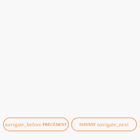
Baladodiffusions
CAPSULES 3 AVEC FREDERIQUE
DE L’ECOLE THETREAULT DE LA
MOTTE
today
04/19/2022
navigate_before
navigate_next
PRÉCÉDENT
SUIVANT