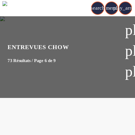
search
menu
play_arr
p
p
ENTREVUES CHOW
73 Résultats / Page 6 de 9
p