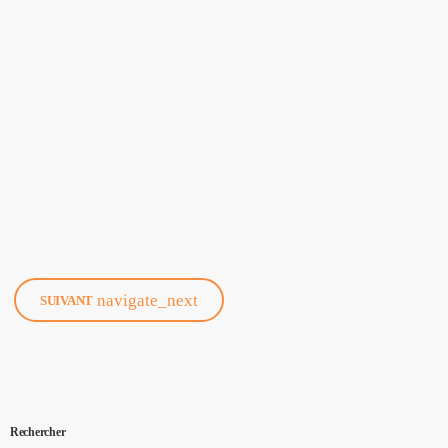
Baladodiffusions
CHRONIQUE INFORMATION
FINANCIÈRE AVEC PATRICK
TOUPIN CELIAPP ET RAP
23/01/2024
today
01/23/2025
navigate_next
SUIVANT
Rechercher