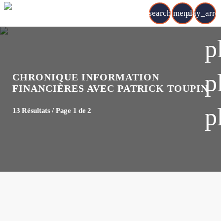
search
menu
play_arr
p
p
CHRONIQUE INFORMATION
FINANCIÈRES AVEC PATRICK TOUPIN
p
13 Résultats / Page 1 de 2