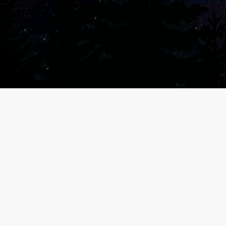
Baladod
BUL
09/