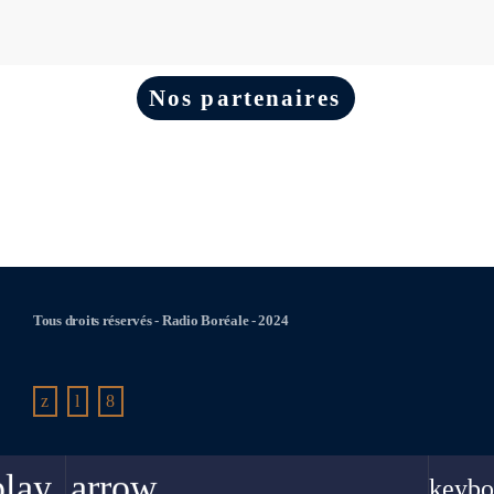
Nos partenaires
Tous droits réservés - Radio Boréale - 2024
play_arrow
keybo