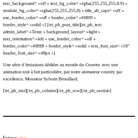
text_background= »off » text_bg_color= »rgba(255,255,255,0.9) »
module_bg_color= »rgba(255,255,255,0) » title_all_caps= »off »
use_border_color= »off » border_color= »#ffffff »
border_style= »solid »] [/et_pb_post_title][et_pb_text
admin_label= »Texte » background_layout= »light »
text_orientation= »left » use_border_color= »off »
border_color= »#ffffff » border_style= »solid » text_font_size= »18″
header_font_size= »48px »]
Une série d’émissions dédiées au monde du Country avec une
animation tout à fait particulière, par notre animateur country par
excellence, Monsieur Sylvain Brouillard.
[/et_pb_text][/et_pb_column][/et_pb_row][/et_pb_section]
Écrit par:
admin