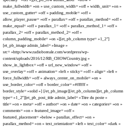
make_fullwidth= »on » use_custom_width= »off » width_unit= »on »
use_custom_gutter= »off » padding_mobile= »off »
allow_player_pause= »off » parallax= »off » parallax_method= »off »
make_equal= »off » parallax_1= »off » parallax_method_1= »off »
parallax_2= »off » parallax_method_2= »off »
column_padding_mobile= »on »][et_pb_column type= »1_2″]
[et_pb_image admin_label= »Image »
src= »http://www.radioboreale.com/wordpress/wp-
content/uploads/2016/12/RB_CHOWCountry.jpg »
show_in_lightbox= »off » url_new_window= »off »
use_overlay= »off » animation= »left » sticky= »off » align= »left »
force_fullwidth= »off » always_center_on_mobile= »on »
use_border_color= »off » border_color= »#ffffff »
border_style= »solid »] [/et_pb_image][/et_pb_column][et_pb_column
type= »1_2″][et_pb_post_title admin_label= »Titre du poste »
title= »on » meta= »off » author= »on » date= »on » categories= »on »
comments= »on » featured_image= »off »
featured_placement= »below » parallax_effect= »on »
parallax_method= »on » text_orientation= »left » text_color= »dark »