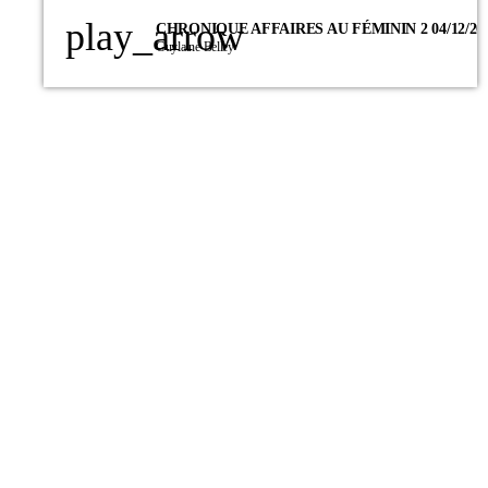
play_arrow
CHRONIQUE AFFAIRES AU FÉMININ 2 04/12/20
Guylaine Belley