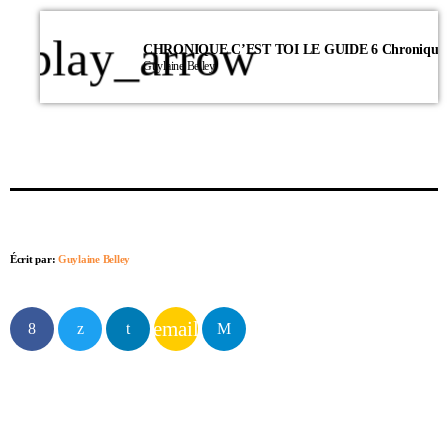
play_arrow
Guylaine Belley
Écrit par:
Guylaine Belley
email