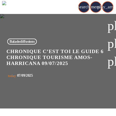
search
menu
play_arr
p
p
Baladodiffusions
CHRONIQUE C’EST TOI LE GUIDE 6
p
CHRONIQUE TOURISME AMOS-
HARRICANA 09/07/2025
07/09/2025
today