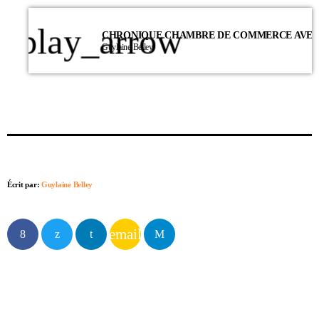
play_arrow
Guylaine Belley
Écrit par:
Guylaine Belley
email