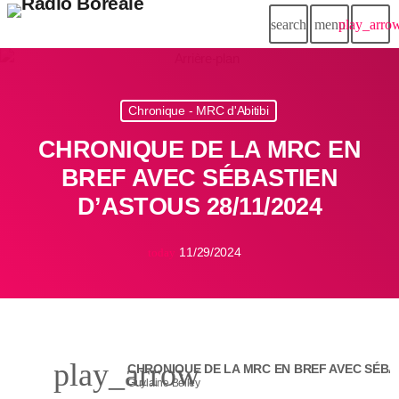
search
menu
play_arro
Chronique - MRC d'Abitibi
CHRONIQUE DE LA MRC EN
BREF AVEC SÉBASTIEN
D’ASTOUS 28/11/2024
11/29/2024
today
play_arrow
Guylaine Belley