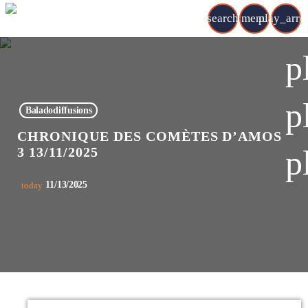
search
menu
play_arr
p
p
Baladodiffusions
CHRONIQUE DES COMÈTES D’AMOS
p
3 13/11/2025
11/13/2025
today