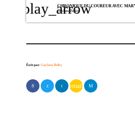
play_arrow
CHRONIQUE DU COUREUR AVEC MARY-
Guylaine Belley
Écrit par:
Guylaine Belley
email