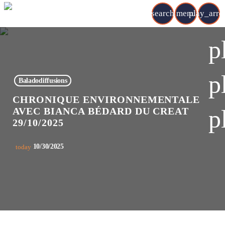
search
menu
play_arr
p
p
Baladodiffusions
CHRONIQUE ENVIRONNEMENTALE
p
AVEC BIANCA BÉDARD DU CREAT
29/10/2025
10/30/2025
today