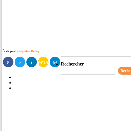
Écrit par:
Guylaine Belley
email
Rechercher
Reche