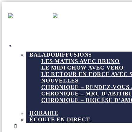
Radio Boréa
À L’ANTENNE
BALADODIFFUSIONS
LES MATINS AVEC BRUNO
LE MIDI CHOW AVEC VÉRO
LE RETOUR EN FORCE AVEC 
NOUVELLES
CHRONIQUE – RENDEZ-VOUS
CHRONIQUE – MRC D’ABITIBI
CHRONIQUE – DIOCÈSE D’AM
HORAIRE
ÉCOUTE EN DIRECT