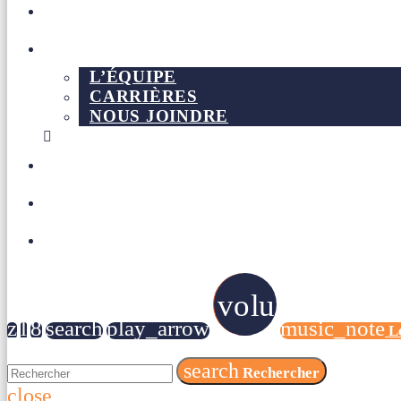
NOUVELLES
À PROPOS
L’ÉQUIPE
CARRIÈRES
NOUS JOINDRE
DEVENIR MEMBRE
CONCOURS
L’AS DE COEUR
volume_up
search
play_arrow
music_note
Le
search
Rechercher
close