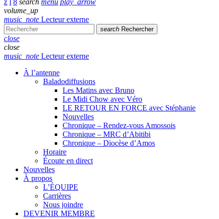
search
menu
play_arrow
volume_up
music_note
Lecteur externe
search
Rechercher
close
close
music_note
Lecteur externe
À l’antenne
Baladodiffusions
Les Matins avec Bruno
Le Midi Chow avec Véro
LE RETOUR EN FORCE avec Stéphanie
Nouvelles
Chronique – Rendez-vous Amossois
Chronique – MRC d’Abitibi
Chronique – Diocèse d’Amos
Horaire
Écoute en direct
Nouvelles
À propos
L’ÉQUIPE
Carrières
Nous joindre
DEVENIR MEMBRE