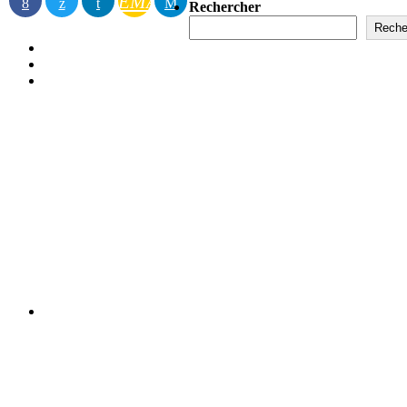
EMAIL
Rechercher
Reche