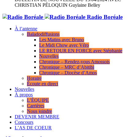
CHRISTIAN PÉLOQUIN
Guylaine Belley
Radio Boréale
À l’antenne
Baladodiffusions
Les Matins avec Bruno
Le Midi Chow avec Véro
LE RETOUR EN FORCE avec Stéphanie
Nouvelles
Chronique – Rendez-vous Amossois
Chronique – MRC d’Abitibi
Chronique – Diocèse d’Amos
Horaire
Écoute en direct
Nouvelles
À propos
L’ÉQUIPE
Carrières
Nous joindre
DEVENIR MEMBRE
Concours
L’AS DE COEUR