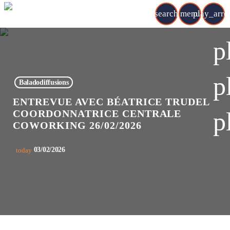
search
menu
play_arr
p
p
Baladodiffusions
ENTREVUE AVEC BÉATRICE TRUDEL
p
COORDONNATRICE CENTRALE
COWORKING 26/02/2026
03/02/2026
today