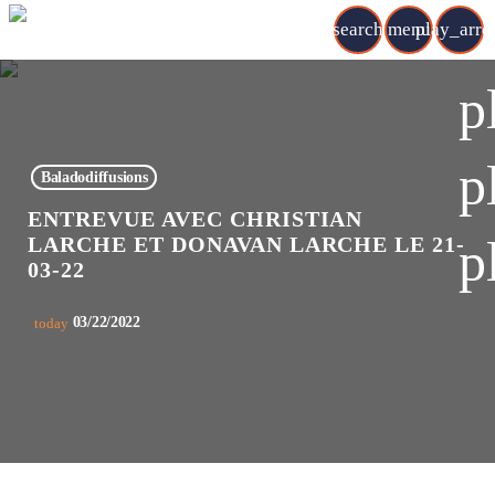
search
menu
play_arr
p
p
Baladodiffusions
ENTREVUE AVEC CHRISTIAN
p
LARCHE ET DONAVAN LARCHE LE 21-
03-22
03/22/2022
today