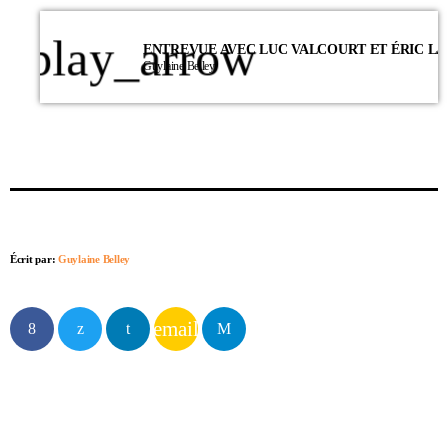
play_arrow
Guylaine Belley
Écrit par:
Guylaine Belley
email