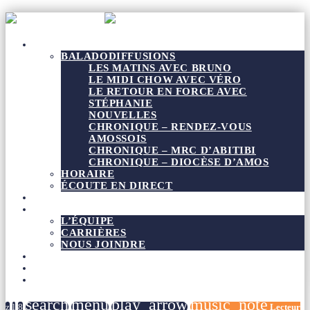
Radio Boréale
À L’ANTENNE
BALADODIFFUSIONS
LES MATINS AVEC BRUNO
LE MIDI CHOW AVEC VÉRO
LE RETOUR EN FORCE AVEC
STÉPHANIE
NOUVELLES
CHRONIQUE – RENDEZ-VOUS
AMOSSOIS
CHRONIQUE – MRC D’ABITIBI
CHRONIQUE – DIOCÈSE D’AMOS
HORAIRE
ÉCOUTE EN DIRECT
NOUVELLES
À PROPOS
L’ÉQUIPE
CARRIÈRES
NOUS JOINDRE
DEVENIR MEMBRE
CONCOURS
L’AS DE COEUR
search
menu
play_arrow
music_note
Lecteur