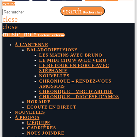
externe
search
Rechercher
close
close
music_note
Lecteur externe
À L’ANTENNE
BALADODIFFUSIONS
LES MATINS AVEC BRUNO
LE MIDI CHOW AVEC VÉRO
LE RETOUR EN FORCE AVEC
STÉPHANIE
NOUVELLES
CHRONIQUE – RENDEZ-VOUS
AMOSSOIS
CHRONIQUE – MRC D’ABITIBI
CHRONIQUE – DIOCÈSE D’AMOS
HORAIRE
ÉCOUTE EN DIRECT
NOUVELLES
À PROPOS
L’ÉQUIPE
CARRIÈRES
NOUS JOINDRE