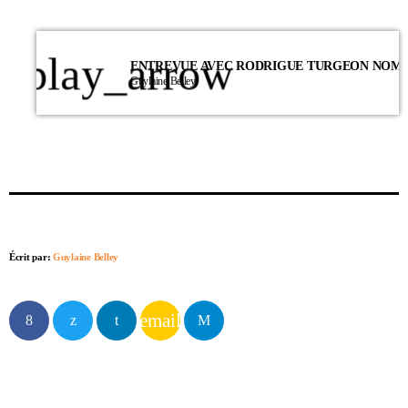
play_arrow
Guylaine Belley
Écrit par:
Guylaine Belley
email