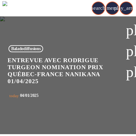
search
menu
play_arr
p
p
Baladodiffusions
ENTREVUE AVEC RODRIGUE
p
TURGEON NOMINATION PRIX
QUÉBEC-FRANCE NANIKANA
01/04/2025
04/01/2025
today