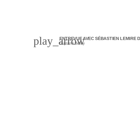
play_arrow
ENTREVUE AVEC SÉBASTIEN LEMIRE D
Guylaine Belley