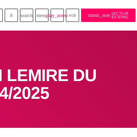
LECTEUR
volume_up
music_note
search
menu
play_arrow
EXTERNE
 LEMIRE DU
4/2025