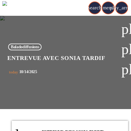
search
menu
play_arr
p
p
Baladodiffusions
ENTREVUE AVEC SONIA TARDIF
p
10/14/2025
today