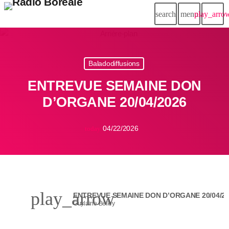
search
menu
play_arro
Baladodiffusions
ENTREVUE SEMAINE DON
D’ORGANE 20/04/2026
04/22/2026
today
play_arrow
ENTREVUE SEMAINE DON D’ORGANE 20/04/2
Guylaine Belley