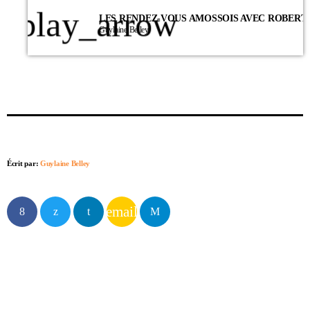
play_arrow
Guylaine Belley
Écrit par:
Guylaine Belley
email