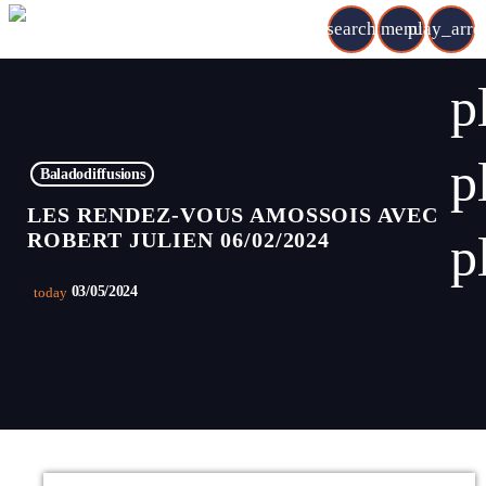
search
menu
play_arr
p
p
Baladodiffusions
LES RENDEZ-VOUS AMOSSOIS AVEC
p
ROBERT JULIEN 06/02/2024
03/05/2024
today